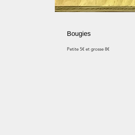
Bougies
Petite 5€ et grosse 8€