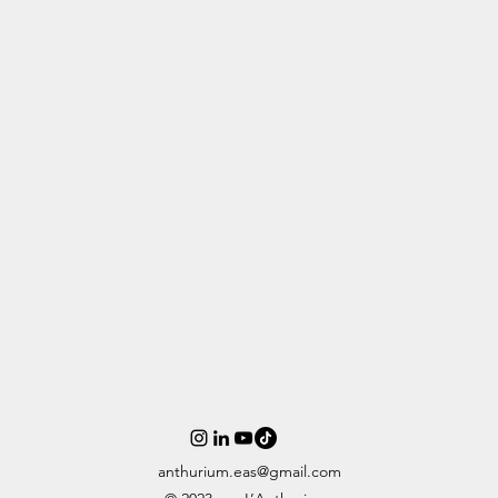
anthurium.eas@gmail.com